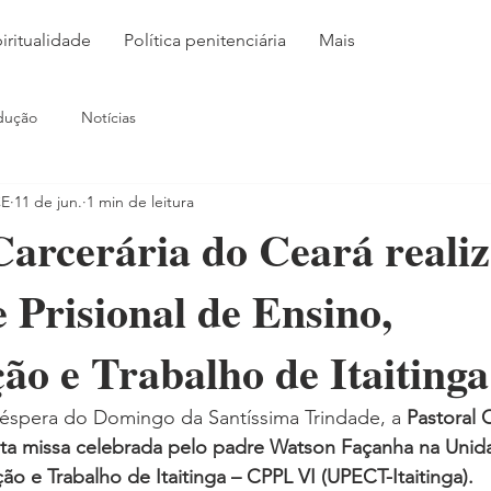
iritualidade
Política penitenciária
Mais
dução
Notícias
CE
11 de jun.
1 min de leitura
Carcerária do Ceará realiz
 Prisional de Ensino,
ão e Trabalho de Itaitinga
véspera do Domingo da Santíssima Trindade, a 
Pastoral 
a missa celebrada pelo padre Watson Façanha na Unidad
ão e Trabalho de Itaitinga – CPPL VI (UPECT-Itaitinga).