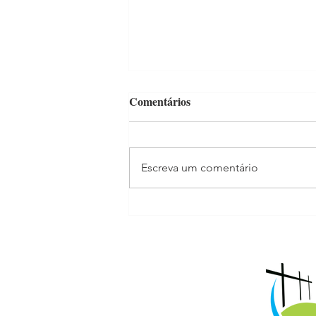
Comentários
Escreva um comentário
Pastoral Carcerária visita
internos da UP Cedro, no
interior do Ceará