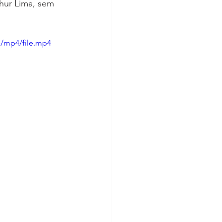
thur Lima, sem 
p/mp4/file.mp4