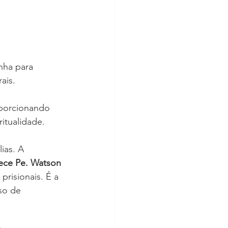
nha para 
ais.
oporcionando 
ritualidade.
ias. A 
ece Pe. Watson 
prisionais. É a 
so de 