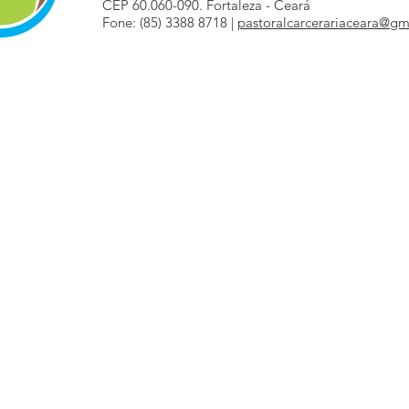
CEP 60.060-090. Fortaleza - Ceará
Fone: (85) 3388 8718 |
pastoralcarcerariaceara@gm