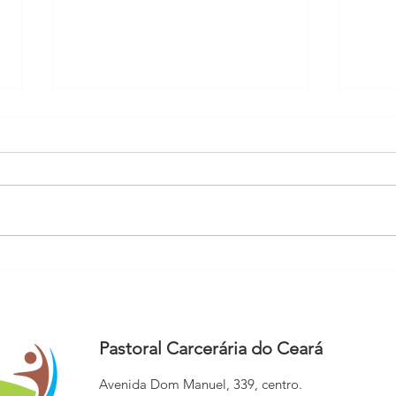
Pastoral Carcerária promove
Nota 
Celebração Eucarística na UP
do d
Caucaia
Torr
Pastoral Carcerária do Ceará
Avenida Dom Manuel, 339, centro.