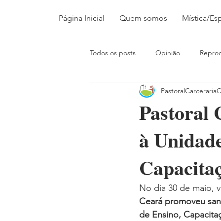
Página Inicial
Quem somos
Mística/Esp
Todos os posts
Opinião
Repro
PastoralCarceraria
Pastoral 
à Unidade
Capacitaç
No dia 30 de maio, 
Ceará promoveu sant
de Ensino, Capacitaç