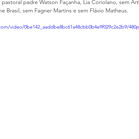
ta pastoral padre Watson Façanha, Lia Coriolano, sem Ar
e Brasil, sem Fagner Martins e sem Flávio Matheus.
ic.com/video/0be142_aaddbe8bc61a48cbb0b4e9f029c2e2b9/480