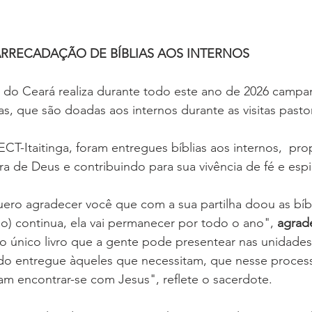
RRECADAÇÃO DE BÍBLIAS AOS INTERNOS
a do Ceará realiza durante todo este ano de 2026 campa
as, que são doadas aos internos durante as visitas pastor
PECT-Itaitinga, foram entregues bíblias aos internos,  pr
ra de Deus e contribuindo para sua vivência de fé e espi
ero agradecer você que com a sua partilha doou as bíbl
) continua, ela vai permanecer por todo o ano", 
agrad
 o único livro que a gente pode presentear nas unidades 
do entregue àqueles que necessitam, que nesse proces
am encontrar-se com Jesus", reflete o sacerdote.