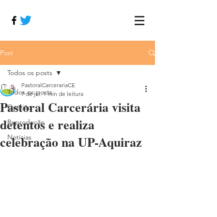
Post
Todos os posts
PastoralCarcerariaCE
Todos os posts
7 de jul.
1 min de leitura
Pastoral Carcerária visita
Opinião
detentos e realiza
Reprodução
celebração na UP-Aquiraz
Notícias