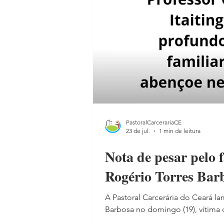
PastoralCarcerariaCE
23 de jul.
1 min de leitura
Nota de pesar pelo 
Rogério Torres Bar
A Pastoral Carcerária do Ceará l
Barbosa no domingo (19), vítima
Prisional Professor Clodoaldo Pi