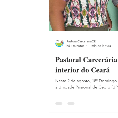
PastoralCarcerariaCE
há 4 minutos
1 min de leitura
Pastoral Carcerária
interior do Ceará
Neste 2 de agosto, 18º Domingo 
à Unidade Prisional de Cedro (U
de fé, esperança e fraternidade. 
um momento de oração, recordan
o próximo: “Dai-lhes vós mesmos 
agentes da Pastoral Carcerária re