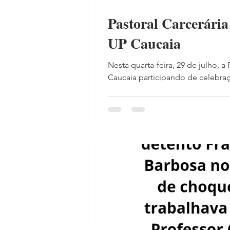
Pastoral Carcerári
UP Caucaia
Nesta quarta-feira, 29 de julho, a
Caucaia participando de celebraç
animação litúrgica dos irmãos Sau
início às 14h40 e encerrou-se às
penal, além dos agentes da Pastor
Missa, presidida pelo pe.