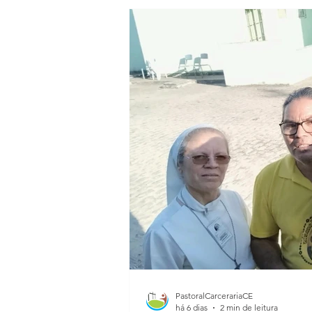
PastoralCarcerariaCE
há 6 dias
2 min de leitura