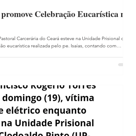
a promove Celebração Eucarística na
 Pastoral Carcerária do Ceará esteve na Unidade Prisional de
ão eucarística realizada pelo pe. Isaías, contando com
l Neto, Lucelia e Saul Filho. A Celebração Eucarística teve
 16h30, reunindo aproximadamente 250 detentos, 01 policial
al Carcerária Henrique Moura e Ir. Rosa Maria. A Santa