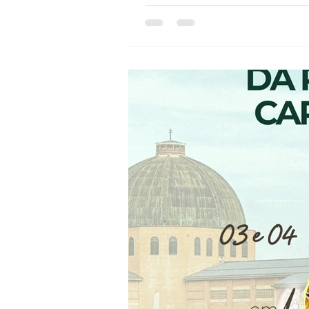
familiares, que Deus lhes abenç