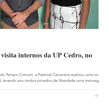
 visita internos da UP Cedro, no
do Tempo Comum, a Pastoral Carcerária realizou uma visita
P), levando aos irmãos privados de liberdade uma mensagem
Durante o encontro, houve a partilha da Palavra de Deus e
do o chamado de Jesus à solidariedade e ao cuidado com
de comer” (Mt 14,16). Inspirados por essa Palavra, os
afirmar