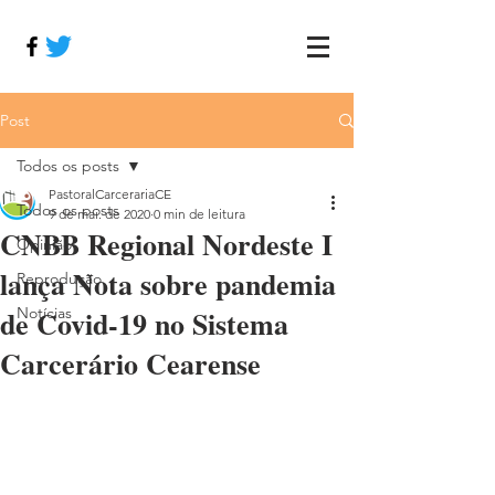
Post
Todos os posts
PastoralCarcerariaCE
Todos os posts
9 de mai. de 2020
0 min de leitura
CNBB Regional Nordeste I
Opinião
lança Nota sobre pandemia
Reprodução
de Covid-19 no Sistema
Notícias
Carcerário Cearense