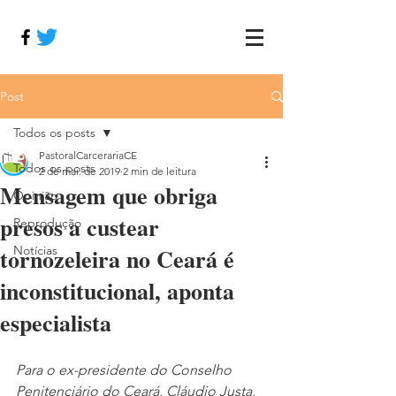
Post
Todos os posts
PastoralCarcerariaCE
Todos os posts
2 de mai. de 2019
2 min de leitura
Mensagem que obriga
Opinião
presos a custear
Reprodução
tornozeleira no Ceará é
Notícias
inconstitucional, aponta
especialista
Para o ex-presidente do Conselho 
Penitenciário do Ceará, Cláudio Justa, 