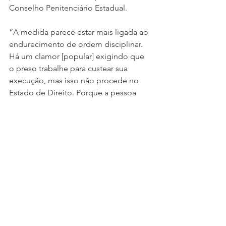
Conselho Penitenciário Estadual.
“A medida parece estar mais ligada ao 
endurecimento de ordem disciplinar. 
Há um clamor [popular] exigindo que 
o preso trabalhe para custear sua 
execução, mas isso não procede no 
Estado de Direito. Porque a pessoa 
não foi condenada a trabalho forçado. 
Você pode oferecer diminuição da 
pena, mas não pode obrigar o preso a 
custear sua própria execução, porque 
isso fere o principio da dignidade da 
pessoa humana. [a medida] Só vai 
recair sobre os mais pobres, que são 
mais de 90% da população carcerária.”
Notícias