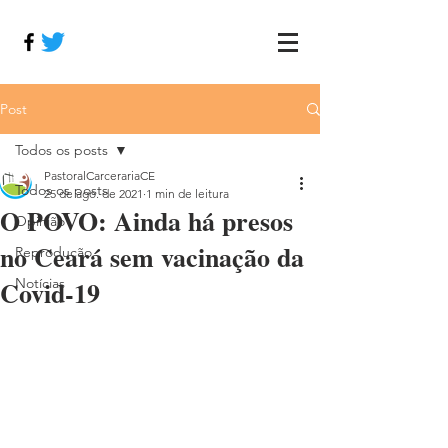
Post
Todos os posts
PastoralCarcerariaCE
Todos os posts
25 de ago. de 2021
1 min de leitura
O POVO: Ainda há presos
Opinião
no Ceará sem vacinação da
Reprodução
Covid-19
Notícias