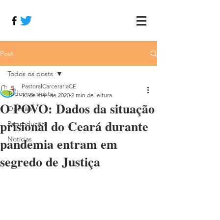
Post
Todos os posts
PastoralCarcerariaCE
Todos os posts
13 de mai. de 2020
2 min de leitura
O POVO: Dados da situação
Opinião
prisional do Ceará durante
Reprodução
pandemia entram em
Notícias
segredo de Justiça