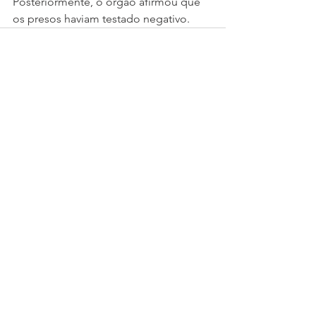
Posteriormente, o órgão afirmou que 
os presos haviam testado negativo.
Ver tudo
Posts recentes