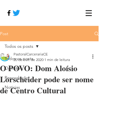
Post
Todos os posts
PastoralCarcerariaCE
Todos os posts
20 de out. de 2020
1 min de leitura
O POVO: Dom Aloísio
Opinião
Lorscheider pode ser nome
Reprodução
de Centro Cultural
Notícias