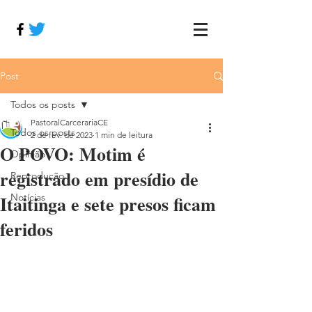
Post
Todos os posts
PastoralCarcerariaCE
Todos os posts
2 de fev. de 2023
1 min de leitura
O POVO: Motim é
Opinião
registrado em presídio de
Reprodução
Itaitinga e sete presos ficam
Notícias
feridos