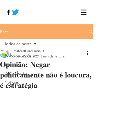
Post
Todos os posts
PastoralCarcerariaCE
Todos os posts
8 de dez. de 2021
3 min de leitura
Opinião: Negar
Opinião
politicamente não é loucura,
Reprodução
é estratégia
Notícias