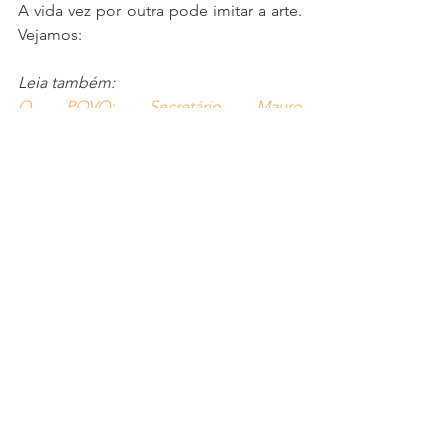
A vida vez por outra pode imitar a arte. 
Vejamos:
Leia também:
O POVO: Secretário Mauro 
Albuquerque recebe o título de 
cidadania cearense
Podemos ir mais adiante no filme: 
Durante entrevista ao O Povo CBN, no 
último dia 30 de novembro passado, o 
secretário respondeu que se o 
governador entender viável sua 
candidatura, ele acatará de pronto sua 
ordem: “
estou aqui para cumprir 
ordens
”, disse. 
Ouça também:
O POVO/CBN: Entrevista exclusiva com 