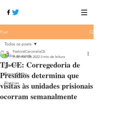
Post
Todos os posts
PastoralCarcerariaCE
Todos os posts
9 de mai. de 2022
3 min de leitura
TJ-CE: Corregedoria de
Opinião
Presídios determina que
Reprodução
visitas às unidades prisionais
Notícias
ocorram semanalmente