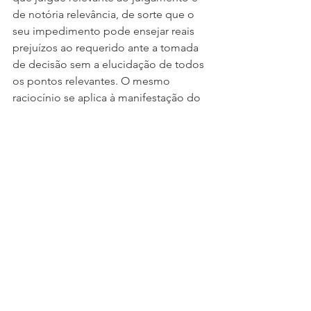
de notória relevância, de sorte que o 
seu impedimento pode ensejar reais 
prejuízos ao requerido ante a tomada 
de decisão sem a elucidação de todos 
os pontos relevantes. O mesmo 
raciocínio se aplica à manifestação do 
advogado com o fito de chamar o 
procedimento à regularidade em caso 
de eventual desvio”, explicou o 
magistrado na decisão.
Por fim, o juiz ressaltou que o direito à 
efetiva participação do advogado em 
todos os atos “não abrange 
obviamente a prática de condutas que 
visem a turbar o procedimento, 
permanecendo hígida a autoridade do 
presidente do ato para fazer cessar 