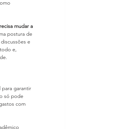
 como 
recisa mudar a 
ma postura de 
a discussões e 
todo e, 
de.
para garantir 
ão só pode 
 gastos com 
cadêmico 