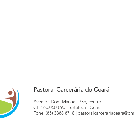
Pastoral Carcerária promove
Nota 
Celebração Eucarística na UP
do d
Caucaia
Torr
Pastoral Carcerária do Ceará
Avenida Dom Manuel, 339, centro.
CEP 60.060-090. Fortaleza - Ceará
Fone: (85) 3388 8718 |
pastoralcarcerariaceara@gm