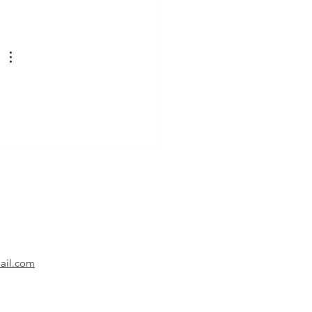
de pesar pelo falecimento
etento Francisco Rogério
es Barbosa
ail.com