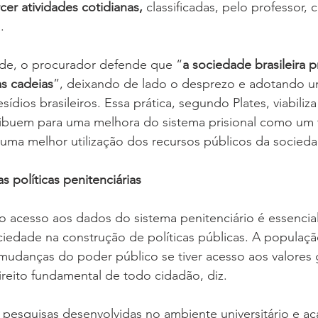
cer atividades cotidianas,
 classificadas, pelo professor,
.
ade, o procurador defende que “
a sociedade brasileira p
as cadeias
”, deixando de lado o desprezo e adotando u
esídios brasileiros. Essa prática, segundo Plates, viabiliz
ibuem para uma melhora do sistema prisional como um 
ma melhor utilização dos recursos públicos da socieda
as políticas penitenciárias
o acesso aos dados do sistema penitenciário é essencial 
ciedade na construção de políticas públicas. A populaç
 mudanças do poder público se tiver acesso aos valores
reito fundamental de todo cidadão, diz.
s pesquisas desenvolvidas no ambiente universitário e a