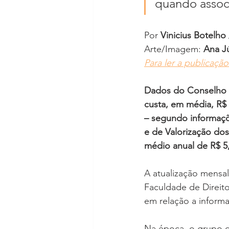
quando associ
Por 
Vinicius Botelho
Arte/Imagem: 
Ana Jú
Para ler a publicação 
Dados do Conselho 
custa, em média, R$ 
– segundo informaç
e de Valorização do
médio anual de R$ 5,
A atualização mensal
Faculdade de Direito
em relação a informa
Na época, o grupo d