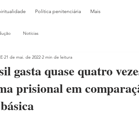
iritualidade
Política penitenciária
Mais
dução
Notícias
CE
21 de mai. de 2022
2 min de leitura
il gasta quase quatro veze
ema prisional em compara
básica