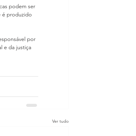
licas podem ser 
e é produzido 
responsável por 
 e da justiça 
Ver tudo