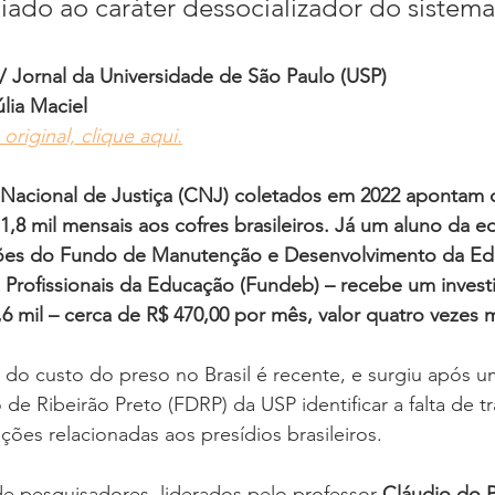
ado ao caráter dessocializador do sistema 
 / Jornal da Universidade de São Paulo (USP)
lia Maciel
original, clique aqui.
Nacional de Justiça (CNJ) coletados em 2022 apontam 
1,8 mil mensais aos cofres brasileiros. Já um aluno da e
ões do Fundo de Manutenção e Desenvolvimento da Ed
s Profissionais da Educação (Fundeb) – recebe um inves
6 mil – cerca de R$ 470,00 por mês, valor quatro vezes 
 do custo do preso no Brasil é recente, e surgiu após u
 de Ribeirão Preto (FDRP) da USP identificar a falta de t
ções relacionadas aos presídios brasileiros.
e pesquisadores, liderados pelo professor 
Cláudio do 