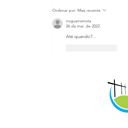
Pastoral Carcerária visita
Ordenar por:
Mais recente
internos da UP Cedro, no
nogueiramota
interior do Ceará
26 de mai. de 2022
Até quando?...
Curtir
Responder