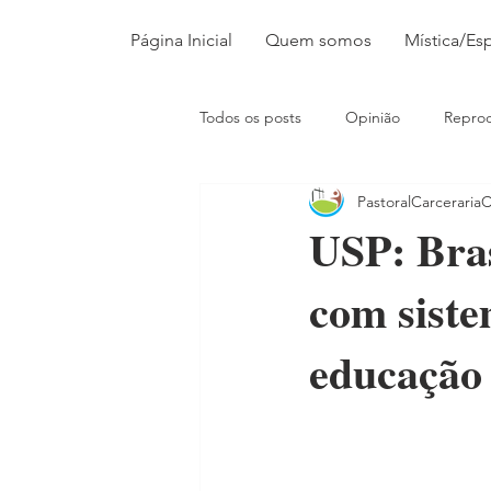
Página Inicial
Quem somos
Mística/Esp
Todos os posts
Opinião
Repro
PastoralCarceraria
USP: Bras
com sist
educação 