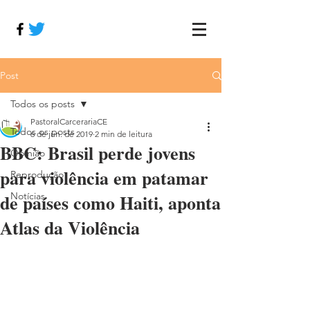
Post
Todos os posts
PastoralCarcerariaCE
Todos os posts
6 de jun. de 2019
2 min de leitura
BBC: Brasil perde jovens
Opinião
para violência em patamar
Reprodução
de países como Haiti, aponta
Notícias
Atlas da Violência