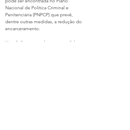
pode ser encontrada no Plano 
Nacional de Política Criminal e 
Penitenciária (PNPCP) que prevê, 
dentre outras medidas, a redução do 
encarceramento.
Uma lição que pode ser aprendida 
com a crise ocorrida na Polícia Militar é 
que as políticas públicas na área da 
segurança pública precisam ser 
definidas de forma clara, cumpridas 
rigorosamente e submetidas a um 
controle social externo. A existência 
de uma norma oculta no interior das 
instituições pode até gerar bons 
resultados em um primeiro momento, 
mas o risco de que práticas estatais 
paralelas floresçam no longo prazo, 
desafiando as autoridades existentes, 