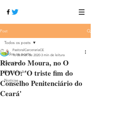
Post
Todos os posts
PastoralCarcerariaCE
Todos os posts
16 de mar. de 2020
3 min de leitura
Ricardo Moura, no O
Opinião
POVO: 'O triste fim do
Reprodução
Conselho Penitenciário do
Notícias
Ceará'