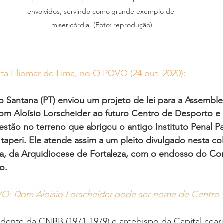
envolvidos, servindo como grande exemplo de 
misericórdia. (Foto: reprodução)
sta Eliomar de Lima, no O POVO (24 out. 2020):
Santana (PT) enviou um projeto de lei para a Assembleia
 Aloísio Lorscheider ao futuro Centro de Desporto e C
stão no terreno que abrigou o antigo Instituto Penal Pa
 Itaperi. Ele atende assim a um pleito divulgado nesta co
ria, da Arquidiocese de Fortaleza, com o endosso do Co
o.
O: Dom Aloísio Lorscheider pode ser nome de Centro C
sidente da CNBB (1971-1979) e arcebispo da Capital cea