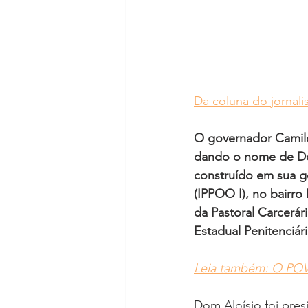
Da coluna do jornali
O governador Camilo 
dando o nome de Dom
construído em sua ge
(IPPOO I), no bairro
da Pastoral Carcerá
Estadual Penitenciári
Leia também: O POV
Dom Aloísio foi pre