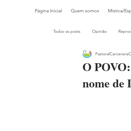
Página Inicial
Quem somos
Mística/Esp
Todos os posts
Opinião
Repro
PastoralCarceraria
O POVO: 
nome de 