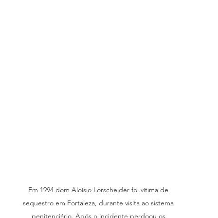
Em 1994 dom Aloísio Lorscheider foi vítima de 
sequestro em Fortaleza, durante visita ao sistema 
penitenciário. Após o incidente perdoou os 