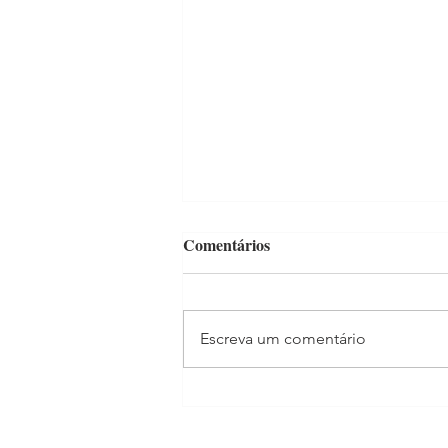
Comentários
Escreva um comentário
Pastoral Carcerária visita
internos da UP Cedro, no