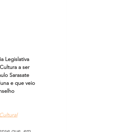
 Legislativa 
ultura a ser 
ulo Sarasate 
luna e que veio 
nselho 
ultural
rense que, em 