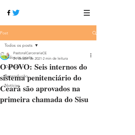
Post
Todos os posts
PastoralCarcerariaCE
Todos os posts
24 de abr. de 2021
2 min de leitura
O POVO: Seis internos do
Opinião
sistema penitenciário do
Reprodução
Ceará são aprovados na
Notícias
primeira chamada do Sisu