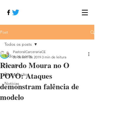
Post
Todos os posts
PastoralCarcerariaCE
Todos os posts
26 de set. de 2019
3 min de leitura
Ricardo Moura no O
Opinião
POVO: Ataques
Reprodução
demonstram falência de
Notícias
modelo