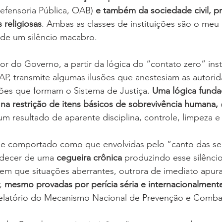
Defensoria Pública, OAB) 
e também da sociedade civil, pr
s religiosas
. Ambas as classes de instituições são o meu
 de um silêncio macabro.
r do Governo, a partir da lógica do “contato zero” inst
SAP, transmite algumas ilusões que anestesiam as autorid
ições que formam o Sistema de Justiça. 
Uma lógica funda
 na restrição de itens básicos de sobrevivência humana,
 resultado de aparente disciplina, controle, limpeza e
se comportado como que envolvidas pelo ”canto das ser
adecer de uma 
cegueira crônica
 produzindo esse silênc
sem que situações aberrantes, outrora de imediato apur
, 
mesmo provadas por perícia séria e internacionalment
latório do Mecanismo Nacional de Prevenção e Combat