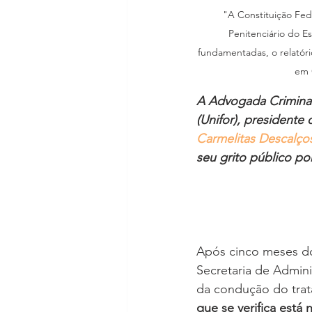
"A Constituição Fed
Penitenciário do E
fundamentadas, o relatór
em 
A Advogada Criminali
(Unifor), presidente 
Carmelitas Descalços
seu grito público por
Após cinco meses do 
Secretaria de Admini
da condução do trata
que se verifica está