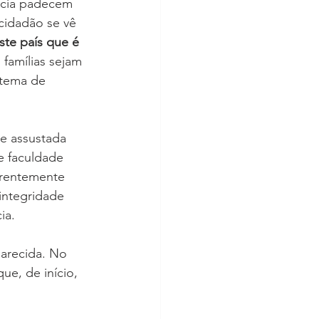
acia padecem 
 cidadão se vê 
ste país que é 
famílias sejam 
tema de 
 e assustada 
 faculdade 
arentemente 
integridade 
ia.
arecida. No 
que, de início, 