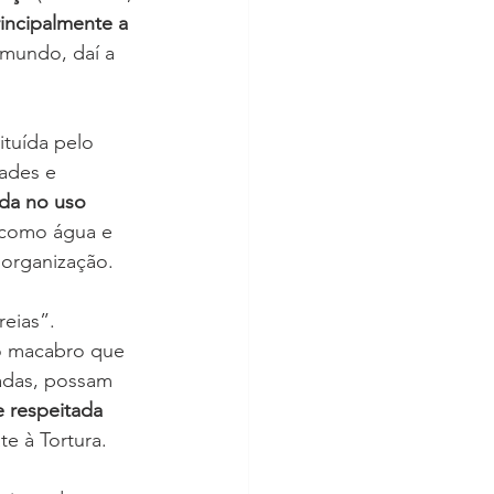
incipalmente a 
 mundo, daí a 
ituída pelo 
ades e 
da no uso 
 como água e 
 organização.
eias”. 
io macabro que 
adas, possam 
e respeitada
e à Tortura.