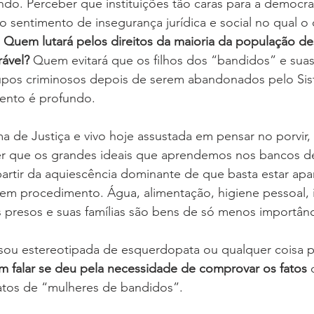
ndo. Perceber que instituições tão caras para a democr
 o sentimento de insegurança jurídica e social no qual o
 
Quem lutará pelos direitos da maioria da população de
rável?
 Quem evitará que os filhos dos “bandidos” e suas 
upos criminosos depois de serem abandonados pelo Sis
lento é profundo.
a de Justiça e vivo hoje assustada em pensar no porvir,
 que os grandes ideais que aprendemos nos bancos de
partir da aquiescência dominante de que basta estar ap
 em procedimento. Água, alimentação, higiene pessoal, 
os presos e suas famílias são bens de só menos importânc
 sou estereotipada de esquerdopata ou qualquer coisa p
 falar se deu pela necessidade de comprovar os fatos
 
atos de “mulheres de bandidos”. 