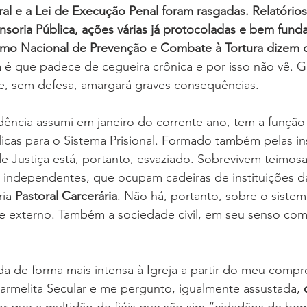
al e a Lei de Execução Penal foram rasgadas. Relatório
soria Pública, ações várias já protocoladas e bem fund
smo Nacional de Prevenção e Combate à Tortura dizem q
a é que padece de cegueira crônica e por isso não vê. 
e, sem defesa, amargará graves consequências.
ência assumi em janeiro do corrente ano, tem a função d
licas para o Sistema Prisional. Formado também pelas in
e Justiça está, portanto, esvaziado. Sobrevivem teimos
 independentes, que ocupam cadeiras de instituições d
ria 
Pastoral Carcerária
. Não há, portanto, sobre o sistem
role externo. Também a sociedade civil, em seu senso c
ada de forma mais intensa à Igreja a partir do meu comp
melita Secular e me pergunto, igualmente assustada, 
or que a multidão de fiéis que são sim “cidadãos de be