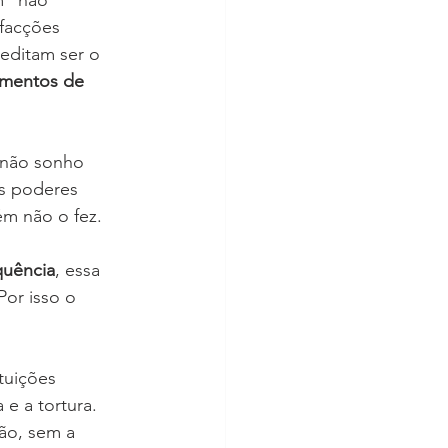
 facções 
reditam ser o 
amentos de 
 não sonho 
Os poderes 
ém não o fez. 
quência
, essa 
Por isso o 
tuições 
 e a tortura. 
ão, sem a 