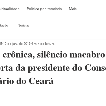
iritualidade
Política penitenciária
Mais
dução
Notícias
CE
10 de jun. de 2019
4 min de leitura
 crônica, silêncio macabro
rta da presidente do Cons
ário do Ceará