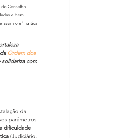
s do Conselho 
oladas e bem 
ssim o é", critica 
rtaleza 
da 
Ordem dos 
 solidariza com 
talação da 
ovos parâmetros 
a dificuldade 
tiça
 (Judiciário, 