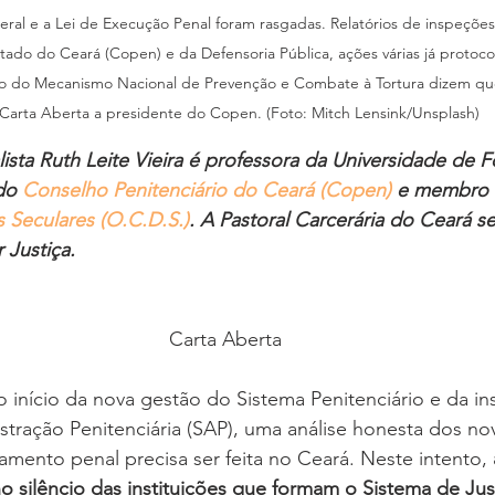
eral e a Lei de Execução Penal foram rasgadas. Relatórios de inspeçõe
stado do Ceará (Copen) e da Defensoria Pública, ações várias já protoc
io do Mecanismo Nacional de Prevenção e Combate à Tortura dizem que a
Carta Aberta a presidente do Copen. (Foto: Mitch Lensink/Unsplash)
sta Ruth Leite Vieira é professora da Universidade de Fo
do 
Conselho Penitenciário do Ceará (Copen)
 e membro 
 Seculares (O.C.D.S.)
. A Pastoral Carcerária do Ceará se
 Justiça.
Carta Aberta
início da nova gestão do Sistema Penitenciário e da ins
stração Penitenciária (SAP), uma análise honesta dos n
mento penal precisa ser feita no Ceará. Neste intento, 
 no silêncio das instituições que formam o Sistema de Jus