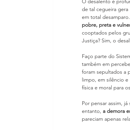
O desalento é profu
de tal cegueira gera
em total desamparo.
pobre, preta e vulne
cooptados pelos gr
Justiça? Sim, o desa
Faço parte do Sistem
também em perceber
foram sepultados a 
limpo, em silêncio e
física e moral para 
Por pensar assim, já
entanto, 
a demora em
pareciam apenas rel