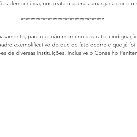
ições democrática, nos reatará apenas amargar a dor e o 
**********************************
basamento, para que não morra no abstrato a indignação
adro exemplificativo do que de fato ocorre e que já foi
es de diversas instituições, inclusive o Conselho Peniten