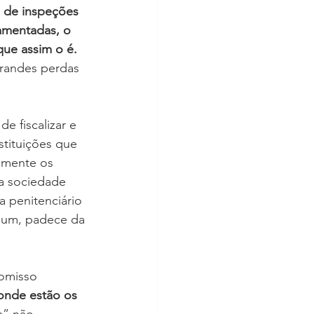
s de inspeções 
amentadas, o 
ue assim o é.
Grandes perdas 
e fiscalizar e 
stituições que 
amente os 
a sociedade 
a penitenciário 
omum, padece da 
romisso 
onde estão os 
m” não 