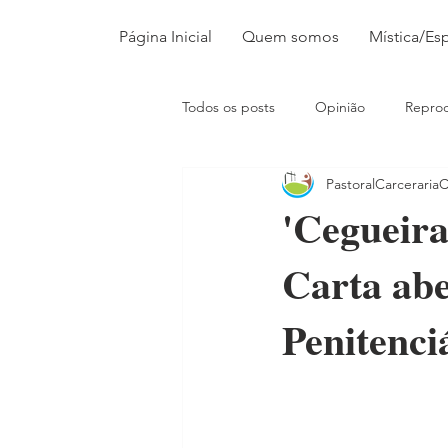
Página Inicial
Quem somos
Mística/Esp
Todos os posts
Opinião
Repro
PastoralCarceraria
'Cegueira
Carta abe
Penitenci