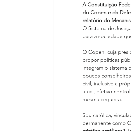
A Constituição Feder
do Copen e da Defen
relatório do Mecani
O Sistema de Justiç
para a sociedade qu
O Copen, cuja presid
propor políticas púb
integram o sistema d
poucos conselheiros
civil, inclusive a próp
atual, efetivo cont
mesma cegueira.
Sou católica, vincul
permanente como Car
cristãos católicos?
 P