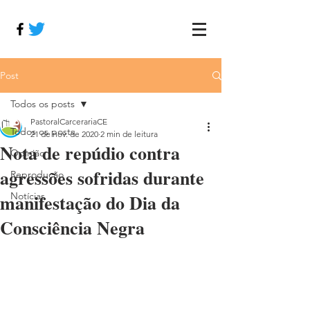
Post
Todos os posts
PastoralCarcerariaCE
Todos os posts
21 de nov. de 2020
2 min de leitura
Nota de repúdio contra
Opinião
agressões sofridas durante
Reprodução
manifestação do Dia da
Notícias
Consciência Negra