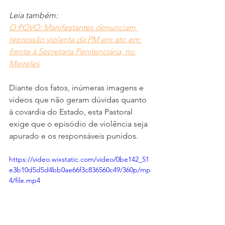
Leia também:
O POVO: Manifestantes denunciam 
repressão violenta da PM em ato em 
frente à Secretaria Penitenciária, no 
Meireles
Diante dos fatos, inúmeras imagens e 
vídeos que não geram dúvidas quanto 
à covardia do Estado, esta Pastoral 
exige que o episódio de violência seja 
apurado e os responsáveis punidos. 
https://video.wixstatic.com/video/0be142_51
e3b10d5d5d4bb0ae66f3c836560c49/360p/mp
4/file.mp4