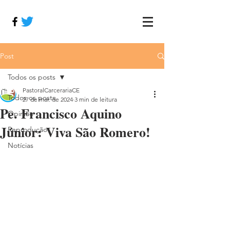
Post
Todos os posts
PastoralCarcerariaCE
Todos os posts
27 de mar. de 2024
3 min de leitura
Pe. Francisco Aquino
Opinião
Júnior: Viva São Romero!
Reprodução
Notícias