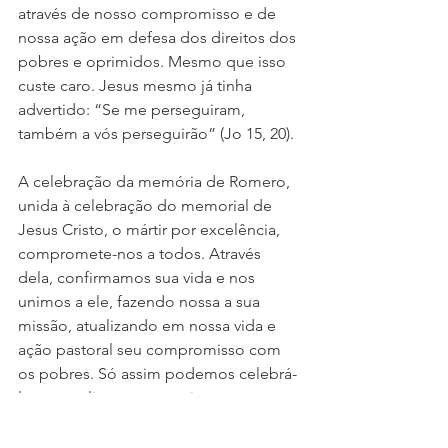
através de nosso compromisso e de 
nossa ação em defesa dos direitos dos 
pobres e oprimidos. Mesmo que isso 
custe caro. Jesus mesmo já tinha 
advertido: “Se me perseguiram, 
também a vós perseguirão” (Jo 15, 20).
A celebração da memória de Romero, 
unida à celebração do memorial de 
Jesus Cristo, o mártir por excelência, 
compromete-nos a todos. Através 
dela, confirmamos sua vida e nos 
unimos a ele, fazendo nossa a sua 
missão, atualizando em nossa vida e 
ação pastoral seu compromisso com 
os pobres. Só assim podemos celebrá-
lo evangelicamente e gritar sem 
hipocrisia: Viva São Romero!!! Pois 
nosso grito não será mais que a 