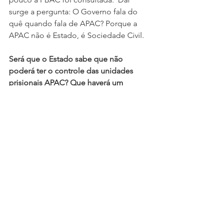
surge a pergunta: O Governo fala do 
quê quando fala de APAC? Porque a 
APAC não é Estado, é Sociedade Civil.
Será que o Estado sabe que não 
poderá ter o controle das unidades 
prisionais APAC? Que haverá um 
convênio e a gestão da custodia penal 
será transferida para os voluntários da 
Associação?
Bom, pela declarações do Secretário, 
o Estado parece não contemplar ideia 
de ceder o controle disciplinar da 
Execução Penal. Se sim, porque não 
procura a APAC constituída no Ceará? 
Muita coisa ainda não esclarecida.