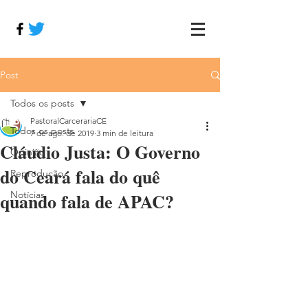
Post
Todos os posts
PastoralCarcerariaCE
Todos os posts
7 de ago. de 2019
3 min de leitura
Cláudio Justa: O Governo
Opinião
do Ceará fala do quê
Reprodução
quando fala de APAC?
Notícias